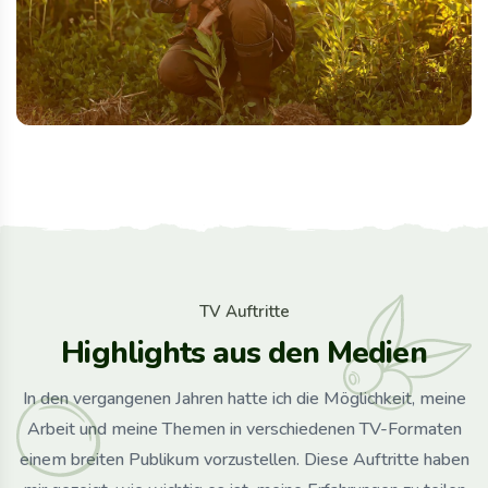
T
V
A
u
f
t
r
i
t
t
e
H
i
g
h
l
i
g
h
t
s
a
u
s
d
e
n
M
e
d
i
e
n
In den vergangenen Jahren hatte ich die Möglichkeit, meine
Arbeit und meine Themen in verschiedenen TV-Formaten
einem breiten Publikum vorzustellen. Diese Auftritte haben