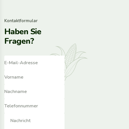
K
o
n
t
a
k
t
f
o
r
m
u
l
a
r
H
a
b
e
n
S
i
e
F
r
a
g
e
n
?