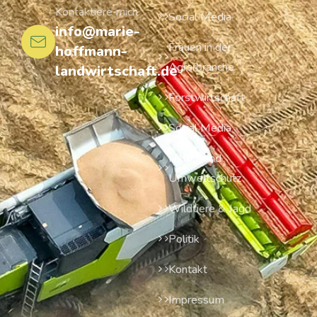
Kontaktiere mich
Social Media
info@marie-
Frauen in der
hoffmann-
Agrarbranche
landwirtschaft.de
Forstwirtschaft
Social Media
Natur- und
Umweltschutz
Wildtiere & Jagd
Politik
Kontakt
Impressum