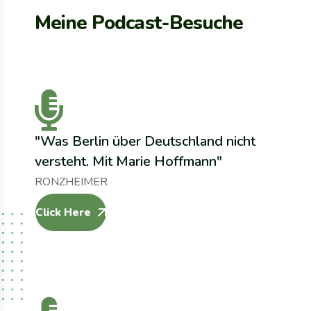
M
e
i
n
e
P
o
d
c
a
s
t
-
B
e
s
u
c
h
e
"Was Berlin über Deutschland nicht
versteht. Mit Marie Hoffmann"
RONZHEIMER
Click Here