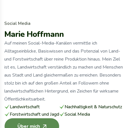
S
o
c
i
a
l
M
e
d
i
a
M
a
r
i
e
H
o
f
f
m
a
n
n
Auf meinen Social-Media-Kanälen vermittle ich
Alltagseinblicke, Basiswissen und das Potenzial von Land-
und Forstwirtschaft über reine Produktion hinaus. Mein Ziel
ist es, Landwirtschaft verständlich zu machen und Menschen
aus Stadt und Land gleichermaßen zu erreichen. Besonders
stolz bin ich auf den großen Anteil an Followern ohne
landwirtschaftlichen Hintergrund, ein Zeichen für wirksame
Öffentlichkeitsarbeit.
Landwirtschaft
Nachhaltigkeit & Naturschutz
Forstwirtschaft und Jagd
Social Media
Über mich