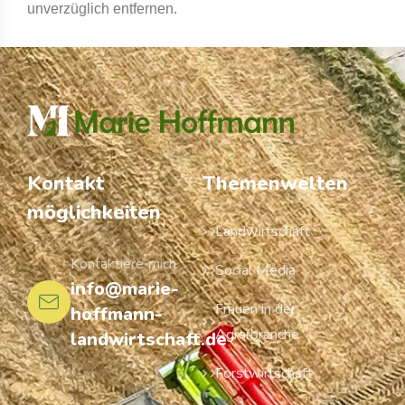
unverzüglich entfernen.
Kontakt
Themenwelten
möglichkeiten
Landwirtschaft
Kontaktiere mich
Social Media
info@marie-
Frauen in der
hoffmann-
Agrarbranche
landwirtschaft.de
Forstwirtschaft