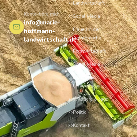
Landwirtschaft
Kontaktiere mich
Social Media
info@marie-
Frauen in der
hoffmann-
Agrarbranche
landwirtschaft.de
Forstwirtschaft
Social Media
Natur- und
Umweltschutz
Wildtiere & Jagd
Politik
Kontakt