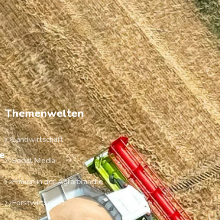
Themenwelten
Landwirtschaft
e
Social Media
Frauen in der Agrarbranche
Forstwirtschaft